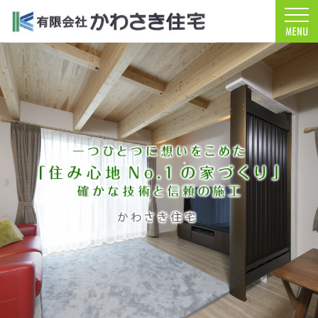
注文住宅（青森・青森市）の工務店ならかわさき住宅
お客様を笑顔する家づくりをします。注文住宅（青森・青森市）の工務店なら安心・信頼
注文住宅（青森・青森市）の工務店なら当店で家づくり