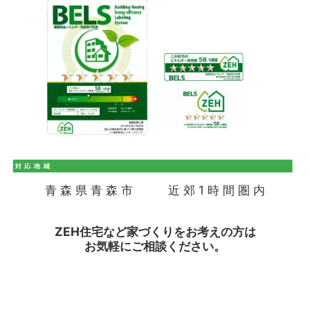
青 森 県 青 森 市 近 郊 1 時 間 圏 内
ZEH住宅など家づくりをお考えの方は
お気軽にご相談ください。