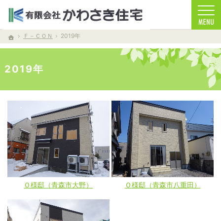
お客様を笑顔する家づくりをします。注文住宅（青森・青森市）の工務店なら安心・信頼
注文住宅（青森・青森市）の工務店なら当店で家づくり
Ｆ－ＣＯＮ
2019年
ホーム
2019年
Ｏ様邸（青森市大野）
Ｏ様邸（青森市八重田）