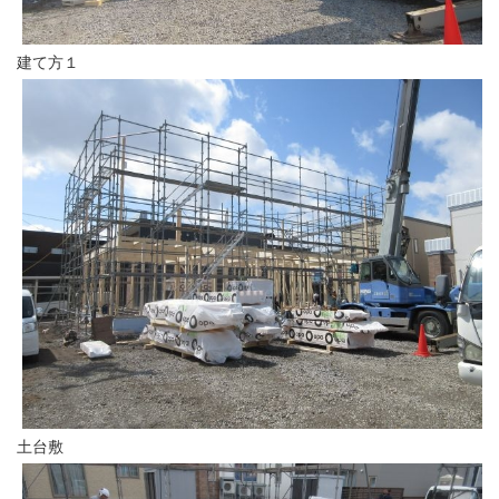
建て方１
土台敷