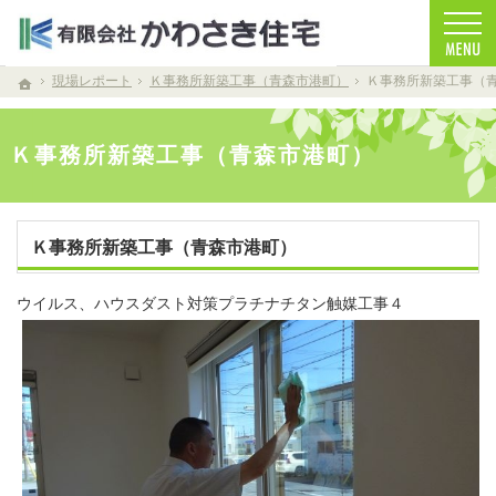
お客様を笑顔する家づくりをします。注文住宅（青森・青森市）の工務店なら安心・信頼
注文住宅（青森・青森市）の工務店なら当店で家づくり
現場レポート
Ｋ事務所新築工事（青森市港町）
Ｋ事務所新築工事（
ホーム
Ｋ事務所新築工事（青森市港町）
Ｋ事務所新築工事（青森市港町）
ウイルス、ハウスダスト対策プラチナチタン触媒工事４