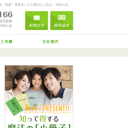
お客様を笑顔する家づくりをします。注文住宅（青森・青森市）の工務店なら安心・信頼の当店へ。
0120-04-0166
営業時間
お問合せ
資料請求
9:00～18:00
定休日
日曜
メール
祝日
標準装備
施工実績
会社案内
0120-04-0166
営業時
お問合せ
資料請求
間
9:00
～
18:00
定休日
日曜
祝
日
メール