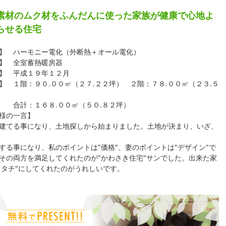
素材のムク材をふんだんに使った家族が健康で心地よ
らせる住宅
】 ハーモニー電化（外断熱＋オール電化）
】 全室蓄熱暖房器
】 平成１９年１２月
】 １階：９０.００㎡（２７.２２坪） ２階：７８.００㎡（２３.５
：１６８.００㎡（５０.８２坪）
様の一言】
てる事になり、土地探しから始まりました。土地が決まり、いざ、
する事になり、私のポイントは"価格"、妻のポイントは"デザイン"で
その両方を満足してくれたのが"かわさき住宅"サンでした。出来た家
カタチ"にしてくれたのがうれしいです。