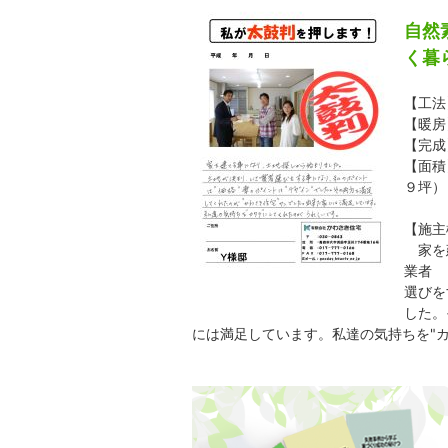
自然
く暮
【工法
【暖房
【完成
【面積
９坪）
合計
【施主
家を建
業者
選びを
した。
には満足しています。私達の気持ちを"