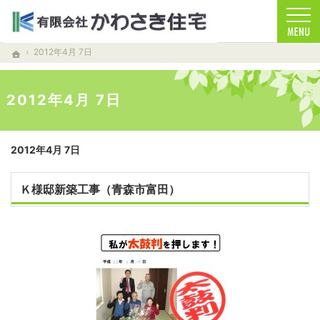
お客様を笑顔する家づくりをします。注文住宅（青森・青森市）の工務店なら安心・信頼
注文住宅（青森・青森市）の工務店なら当店で家づくり
2012年4月 7日
ホーム
2012年4月 7日
2012年4月 7日
Ｋ様邸新築工事（青森市富田）