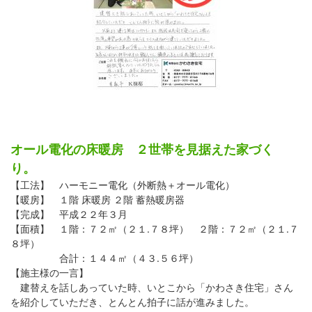
オール電化の床暖房 ２世帯を見据えた家づく
り。
【工法】 ハーモニー電化（外断熱＋オール電化）
【暖房】 １階 床暖房 ２階 蓄熱暖房器
【完成】 平成２２年３月
【面積】 １階：７２㎡（２１.７８坪） ２階：７２㎡（２１.７
８坪）
合計：１４４㎡（４３.５６坪）
【施主様の一言】
建替えを話しあっていた時、いとこから「かわさき住宅」さん
を紹介していただき、とんとん拍子に話が進みました。