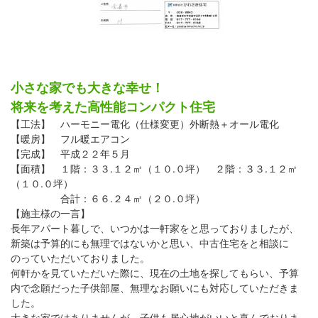
小さな家でも大きな幸せ！
将来を考えた高性能コンパクト住宅
【工法】 ハーモニー電化（仕様変更）外断熱＋オール電化
【暖房】 フル暖エアコン
【完成】 平成２２年５月
【面積】 １階：３３.１２㎡（１０.０坪） ２階：３３.１２㎡
（１０.０坪）
合計：６６.２４㎡（２０.０坪）
【施主様の一言】
長年アパート暮しで、いつかは一軒家をと思っておりましたが、
新築は予算的にも無理ではないかと思い、中古住宅をと相談に
のっていただいておりました。
何軒かを見ていただいた際に、現在の土地を探してもらい、予算
内で念願だった子供部屋、無理なお願いにも対応していただきま
した。
大きな家ではありませんが、子供も居心地がいいと喜んでおりま