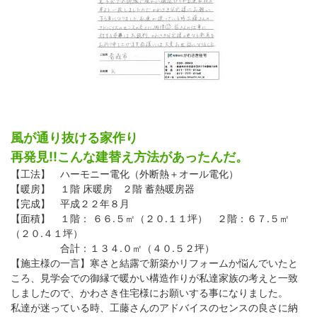
風が通り抜ける家作り
再発見!!こんな建替え方法があったんだ。
【工法】 ハーモニー電化（外断熱＋オール電化）
【暖房】 １階 床暖房 ２階 蓄熱暖房器
【完成】 平成２２年８月
【面積】 １階： ６６.５㎡（２０.１１坪） ２階：６７.５㎡
（２０.４１坪）
合計：１３４.０㎡（４０.５２坪）
【施主様の一言】寒さと結露で新築かリフォームか悩んでいたと
ころ、見学会での御縁で暖かい構造作りが私達家族の考えと一致
しましたので、かわさき住宅様にお願いする事になりました。
私達が迷っている時、工藤さんのアドバイスのセンスの良さに納