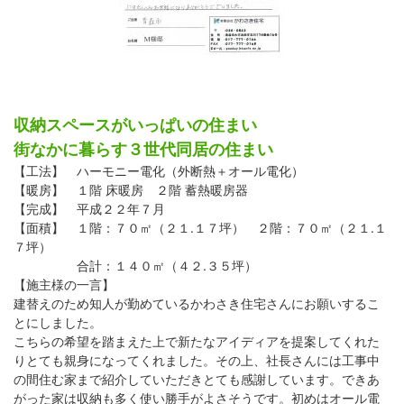
収納スペースがいっぱいの住まい
街なかに暮らす３世代同居の住まい
【工法】 ハーモニー電化（外断熱＋オール電化）
【暖房】 １階 床暖房 ２階 蓄熱暖房器
【完成】 平成２２年７月
【面積】 １階：７０㎡（２１.１７坪） ２階：７０㎡（２１.１
７坪）
合計：１４０㎡（４２.３５坪）
【施主様の一言】
建替えのため知人が勤めているかわさき住宅さんにお願いするこ
とにしました。
こちらの希望を踏まえた上で新たなアイディアを提案してくれた
りとても親身になってくれました。その上、社長さんには工事中
の間住む家まで紹介していただきとても感謝しています。できあ
がった家は収納も多く使い勝手がよさそうです。初めはオール電