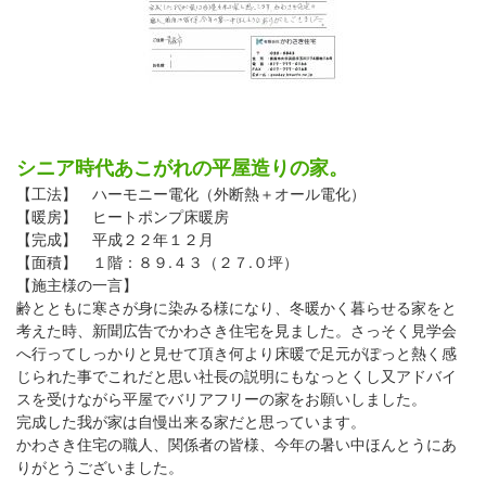
シニア時代あこがれの平屋造りの家。
【工法】 ハーモニー電化（外断熱＋オール電化）
【暖房】 ヒートポンプ床暖房
【完成】 平成２２年１２月
【面積】 １階：８９.４３（２７.０坪）
【施主様の一言】
齢とともに寒さが身に染みる様になり、冬暖かく暮らせる家をと
考えた時、新聞広告でかわさき住宅を見ました。さっそく見学会
へ行ってしっかりと見せて頂き何より床暖で足元がぽっと熱く感
じられた事でこれだと思い社長の説明にもなっとくし又アドバイ
スを受けながら平屋でバリアフリーの家をお願いしました。
完成した我が家は自慢出来る家だと思っています。
かわさき住宅の職人、関係者の皆様、今年の暑い中ほんとうにあ
りがとうございました。