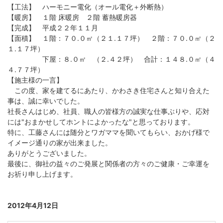
【工法】 ハーモニー電化（オール電化＋外断熱）
【暖房】 １階 床暖房 ２階 蓄熱暖房器
【完成】 平成２２年１１月
【面積】 １階：７０.０㎡（２１.１７坪） ２階：７０.０㎡（２
１.１７坪）
下屋：８.０㎡ （２.４２坪） 合計：１４８.０㎡（４
４.７７坪）
【施主様の一言】
この度、家を建てるにあたり、かわさき住宅さんと知り合えた
事は、誠に幸いでした。
社長さんはじめ、社員、職人の皆様方の誠実な仕事ぶりや、応対
には"おまかせしてホントによかったな"と思っております。
特に、工藤さんには随分とワガママを聞いてもらい、おかげ様で
イメージ通りの家が出来ました。
ありがとうございました。
最後に、御社の益々のご発展と関係者の方々のご健康・ご幸運を
お祈り申し上げます。
2012年4月12日