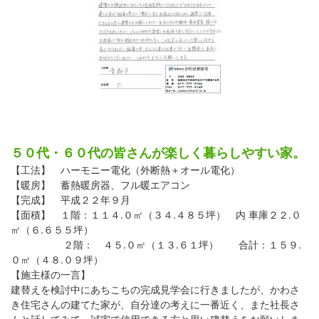
５０代・６０代の皆さんが楽しく暮らしやすい家。
【工法】 ハーモニー電化（外断熱＋オール電化）
【暖房】 蓄熱暖房器、フル暖エアコン
【完成】 平成２２年９月
【面積】 １階：１１４.０㎡（３４.４８５坪） 内 車庫２２.０
㎡（６.６５５坪）
２階： ４５.０㎡（１３.６１坪） 合計：１５９.
０㎡（４８.０９坪）
【施主様の一言】
建替えを検討中にあちこちの完成見学会に行きましたが、かわさ
き住宅さんの建てた家が、自分達の考えに一番近く、また社長さ