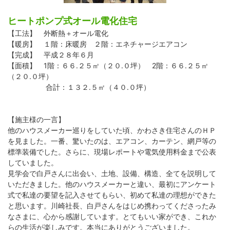
ヒートポンプ式オール電化住宅
【工法】 外断熱＋オール電化
【暖房】 １階：床暖房 ２階：エネチャージエアコン
【完成】 平成２８年６月
【面積】 1階：６６.２５㎡（２０.０坪） 2階：６６.２５㎡
（２０.０坪）
合計：１３２.５㎡（４０.０坪）
【施主様の一言】
他のハウスメーカー巡りをしていた頃、かわさき住宅さんのＨＰ
を見ました。一番、驚いたのは、エアコン、カーテン、網戸等の
標準装備でした。さらに、現場レポートや電気使用料金まで公表
していました。
見学会で白戸さんに出会い、土地、設備、構造、全てを説明して
いただきました。他のハウスメーカーと違い、最初にアンケート
式で私達の要望を記入させてもらい、初めて私達の理想ができた
と思います。川崎社長、白戸さんをはじめ携わってくださったみ
なさまに、心から感謝しています。とてもいい家ができ、これか
らの生活が楽しみです。本当にありがとうございました。