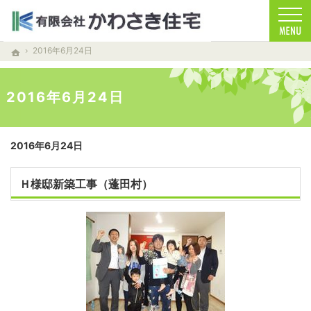
お客様を笑顔する家づくりをします。注文住宅（青森・青森市）の工務店なら安心・信頼
注文住宅（青森・青森市）の工務店なら当店で家づくり
2016年6月24日
ホーム
2016年6月24日
2016年6月24日
Ｈ様邸新築工事（蓬田村）