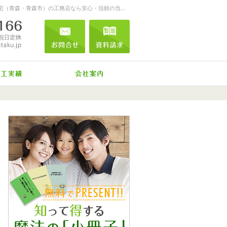
お客様を笑顔する家づくりをします。注文住宅（青森・青森市）の工務店なら安心・信頼の当店へ。
0120-04-0166
営業時間
お問合せ
資料請求
9:00～18:00
定休日
日曜
メール
祝日
標準装備
施工実績
会社案内
0120-04-0166
営業時
お問合せ
資料請求
間
9:00
～
18:00
定休日
日曜
祝
日
メール