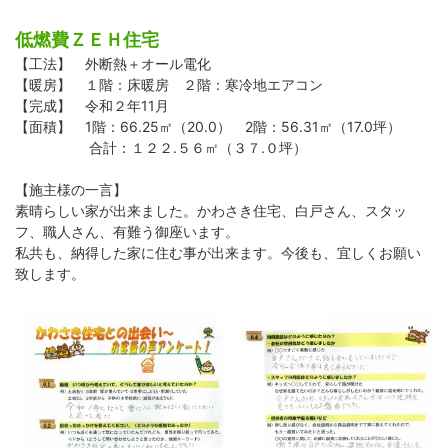
低燃費ＺＥＨ住宅
【工法】 外断熱＋オール電化
【暖房】 １階：床暖房 ２階：寒冷地エアコン
【完成】 令和２年11月
【面積】 1階：66.25㎡（20.0） 2階：56.31㎡（17.0坪）
合計：１２２.５６㎡（３７.０坪）
【施主様の一言】
素晴らしい家が出来ました。かわさき住宅、白戸さん、スタッ
フ、職人さん、有難う御座います。
私共も、納得した家に住む事が出来ます。今後も、宜しくお願い
致します。