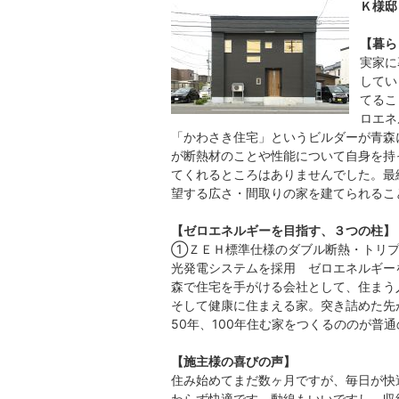
Ｋ様邸
【暮ら
実家に
してい
てるこ
ロエネ
「かわさき住宅」というビルダーが青森
が断熱材のことや性能について自身を持
てくれるところはありませんでした。最
望する広さ・間取りの家を建てられるこ
【ゼロエネルギーを目指す、３つの柱】
①ＺＥＨ標準仕様のダブル断熱・トリ
光発電システムを採用 ゼロエネルギー
森で住宅を手がける会社として、住まう
そして健康に住まえる家。突き詰めた先
50年、100年住む家をつくるののが普
【施主様の喜びの声】
住み始めてまだ数ヶ月ですが、毎日が快
わらず快適です。動線もいいですし、収