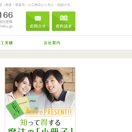
お客様を笑顔する家づくりをします。注文住宅（青森・青森市）の工務店なら安心・信頼の当店へ。
0120-04-0166
営業時間
お問合せ
資料請求
9:00～18:00
定休日
日曜
メール
祝日
標準装備
施工実績
会社案内
0120-04-0166
営業時
お問合せ
資料請求
間
9:00
～
18:00
定休日
日曜
祝
日
メール