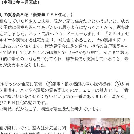
（令和３年４月完成）
しの質を高める「低燃費ＺＥＨ住宅」】
暮らしていたＫさんご夫婦。暖かい家に住みたいという思いと、成長
く子供に個室を造ってあげたいも思うようになったことから、家を建
とにしました。ネットで調べつつ、メーカーもまわり、「ＺＥＨ」ゼ
ルギーを実現する住宅があり、補助金もあること、その実績を持つ
にあることを知ります。構造見学会に足を運び、担当の白戸課長さん
って説明してくれたことが印象的で、細やかな説明で、そこまで教え
終的に希望の土地も見つけてくれ、標準装備が充実していること、希
とが決め手となりました。
プルサッシを全窓に装備 ②節電・節水機能の高い設備機器 ③太陽
を目指すことで室内環境の質も高まるのが、ＺＥＨの魅力です。「青
人に寒い想いをさせたくないというのが一番にありました」暖かく、
がＺＥＨ住宅の魅力です。
通の時代。だからこそ、構造が最重要だと考えています。
適で楽しいです。室内は外気温に関
納が多いので物が散乱しなくなりま