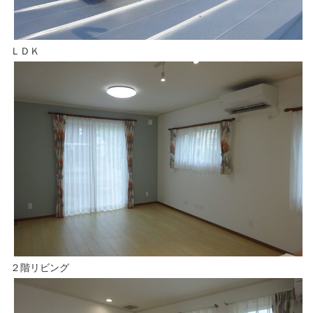
ＬＤＫ
２階リビング