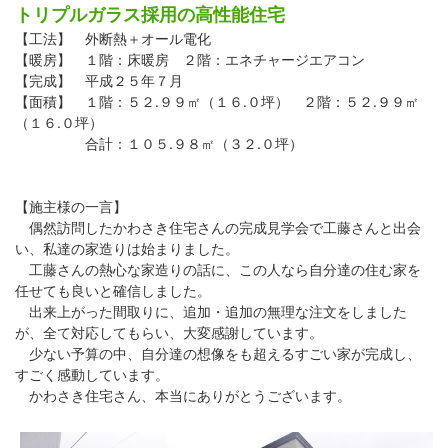
トリプルガラス採用の高性能住宅
【工法】 外断熱＋オール電化
【暖房】 １階：床暖房 ２階：エネチャージエアコン
【完成】 平成２５年７月
【面積】 １階：５２.９９㎡（１６.０坪） ２階：５２.９９㎡
（１６.０坪）
合計：１０５.９８㎡（３２.０坪）
【施主様の一言】
偶然訪問したかわさき住宅さんの完成見学会で工藤さんと出会
い、私達の家造りは始まりました。
工藤さんの熱心な家造りの話に、この人なら自分達の住む家を
任せても良いと確信しました。
出来上がった間取りに、追加・追加の無理な注文をしました
が、全て対応してもらい、大変感謝しています。
少ない予算の中、自分達の想像をも超えるすごい家が完成し、
すごく感動しています。
かわさき住宅さん、本当にありがとうございます。