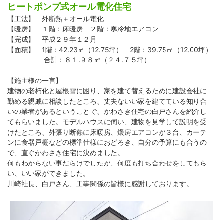
ヒートポンプ式オール電化住宅
【工法】 外断熱＋オール電化
【暖房】 １階：床暖房 ２階：寒冷地エアコン
【完成】 平成２９年１２月
【面積】 1階：42.23㎡（12.75坪） 2階：39.75㎡（12.00坪）
合計：８１.９８㎡（２４.７５坪）
【施主様の一言】
建物の老朽化と屋根雪に困り、家を建て替えるために建設会社に
勤める親戚に相談したところ、丈夫ないい家を建てている知り合
いの業者があるということで、かわさき住宅の白戸さんを紹介し
てもらいました。モデルハウスに伺い、建物を見学して説明を受
けたところ、外張り断熱に床暖房、煖房エアコンが３台、カーテ
ンに食器戸棚などの標準仕様におどろき、自分の予算にも合うの
で、直ぐかわさき住宅に決めました。
何もわからない事だらけでしたが、何度も打ち合わせをしてもら
い、いい家ができました。
川崎社長、白戸さん、工事関係の皆様に感謝しております。