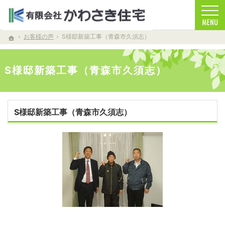
お客様を笑顔する家づくりをします。注文住宅（青森・青森市）の工務店なら安心・信頼
注文住宅（青森・青森市）の工務店なら当店で家づくり
お客様の声
S様邸新築工事（青森市久須志）
ホーム
S様邸新築工事（青森市久須志）
S様邸新築工事（青森市久須志）