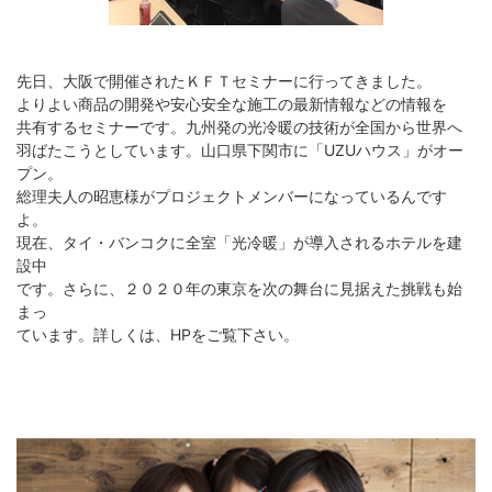
先日、大阪で開催されたＫＦＴセミナーに行ってきました。
よりよい商品の開発や安心安全な施工の最新情報などの情報を
共有するセミナーです。九州発の光冷暖の技術が全国から世界へ
羽ばたこうとしています。山口県下関市に「UZUハウス」がオー
プン。
総理夫人の昭恵様がプロジェクトメンバーになっているんです
よ。
現在、タイ・バンコクに全室「光冷暖」が導入されるホテルを建
設中
です。さらに、２０２０年の東京を次の舞台に見据えた挑戦も始
まっ
ています。詳しくは、HPをご覧下さい。