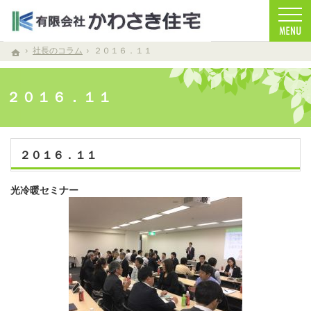
お客様を笑顔する家づくりをします。注文住宅（青森・青森市）の工務店なら安心・信頼
注文住宅（青森・青森市）の工務店なら当店で家づくり
社長のコラム
２０１６．１１
ホーム
２０１６．１１
２０１６．１１
光冷暖セミナー