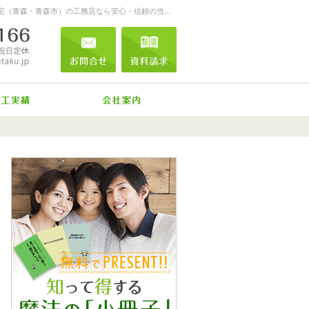
お客様を笑顔する家づくりをします。注文住宅（青森・青森市）の工務店なら安心・信頼の当店へ。
0120-04-0166
営業時間
お問合せ
資料請求
9:00～18:00
定休日
日曜
メール
祝日
標準装備
施工実績
会社案内
0120-04-0166
営業時
お問合せ
資料請求
間
9:00
～
18:00
定休日
日曜
祝
日
メール