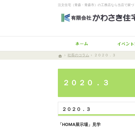
注文住宅（青森・青森市）の工務店なら当店で家づ
ホーム
社長のコラム
社長のコラム
２０２０．３
２０２０．３
ホーム
ホーム
２０２０．３
２０２０．３
「HOMA展示場」見学