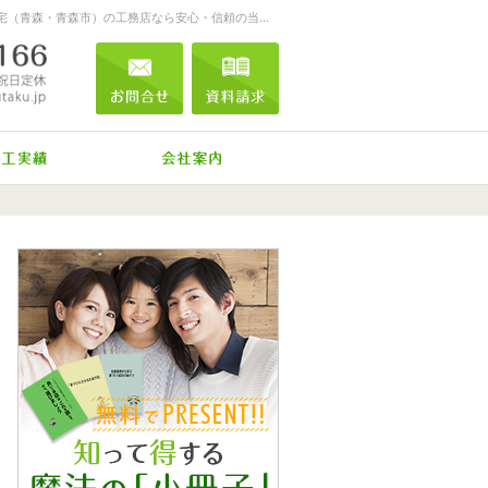
お客様を笑顔する家づくりをします。注文住宅（青森・青森市）の工務店なら安心・信頼の当店へ。
0120-04-0166
営業時間
お問合せ
資料請求
9:00～18:00
定休日
日曜
メール
祝日
標準装備
施工実績
会社案内
0120-04-0166
営業時
お問合せ
資料請求
間
9:00
～
18:00
定休日
日曜
祝
日
メール