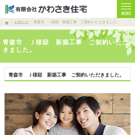
お客様を笑顔する家づくりをします。注文住宅（青森・青森市）の工務店なら安心・信頼
注文住宅（青森・青森市）の工務店なら当店で家づくり
お知らせ
青森市 Ｊ様邸 新築工事 ご契約いただきました。
ホーム
青森市 Ｊ様邸 新築工事 ご契約いただ
きました。
青森市 Ｊ様邸 新築工事 ご契約いただきました。